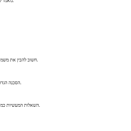
.
מאמרים
חשוב להבין את משמעות הלימוד גם מחוץ לבית המדרש, ולמצוא דרכים לשלב אותו בחיי היומיום.
הסכנה הגדולה ביותר היא וויתור על האידיאל, דבר שעלול להוביל לנתיב של בטלה וריק.
השאלות המעשיות כמו כמה זמן להשקיע בלימוד תורה תלויות בצרכים האישיים ובמצב המשפחתי.