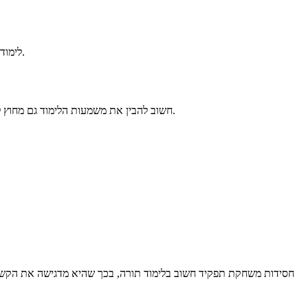
לימוד תורה הוא ערך מרכזי בחיים היהודיים. המאמר עוסק בחשיבות לימוד התורה ובאתגרים שבהם נתקלים אנשים המנסים לשלב לימוד תורה בחיי היום-יום.
חשוב להבין את משמעות הלימוד גם מחוץ לבית המדרש. השילוב בין לימוד תורה לחיים היומיומיים הוא אתגר משמעותי, אך אפשרי. יש לקחת בחשבון את הצרכים האישיים ואת המצב המשפחתי.
חסידות משחקת תפקיד חשוב בלימוד תורה, בכך שהיא מדגישה את הקשר ה