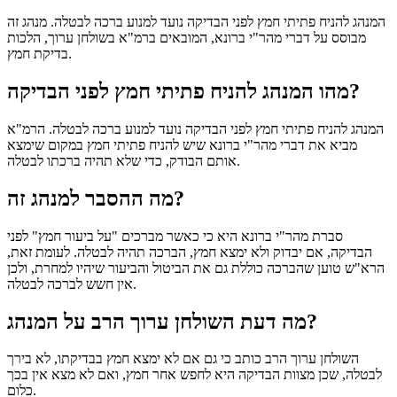
המנהג להניח פתיתי חמץ לפני הבדיקה נועד למנוע ברכה לבטלה. מנהג זה
מבוסס על דברי מהר"י ברונא, המובאים ברמ"א בשולחן ערוך, הלכות
בדיקת חמץ.
מהו המנהג להניח פתיתי חמץ לפני הבדיקה?
המנהג להניח פתיתי חמץ לפני הבדיקה נועד למנוע ברכה לבטלה. הרמ"א
מביא את דברי מהר"י ברונא שיש להניח פתיתי חמץ במקום שימצא
אותם הבודק, כדי שלא תהיה ברכתו לבטלה.
מה ההסבר למנהג זה?
סברת מהר"י ברונא היא כי כאשר מברכים "על ביעור חמץ" לפני
הבדיקה, אם יבדוק ולא ימצא חמץ, הברכה תהיה לבטלה. לעומת זאת,
הרא"ש טוען שהברכה כוללת גם את הביטול והביעור שיהיו למחרת, ולכן
אין חשש לברכה לבטלה.
מה דעת השולחן ערוך הרב על המנהג?
השולחן ערוך הרב כותב כי גם אם לא ימצא חמץ בבדיקתו, לא בירך
לבטלה, שכן מצוות הבדיקה היא לחפש אחר חמץ, ואם לא מצא אין בכך
כלום.