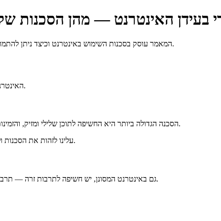
המאמר עוסק בסכנות השימוש באינטרנט וכיצד ניתן להתמודד עימן, תוך הדגשת החשיבות של חינוך ילדים יראי שמיים בעידן הדיגיטלי.
האינטרנט מציב סכנות רבות, כולל חשיפה לתכנים מזיקים, תרבות זרה וביטול תורה.
הסכנה הגדולה ביותר היא החשיפה לתוכן שלילי ומזיק, והזמינות לתוכן שכזה בלחיצת כפתור. יש להיזהר מחשיפה לעריות, למינות ולכפירה.
עלינו לזהות את הסכנות ולעשות כל שביכולתנו כדי למנוע מעצמנו ומילדינו את החשיפה המסוכנת הזו.
גם באינטרנט המסונן, יש חשיפה לתרבות זרה — תרבות של ליצנות ושטויות, אשר רחוקה מאוד ממה שאנו חפצים להנחיל לילדינו.