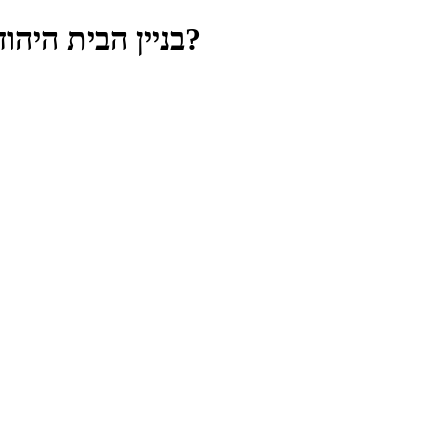
בניין הבית היהודי בעידן האינטרנט — מהן הסכנות של האינטרנט וכיצד ניתן להתמודד עימן?