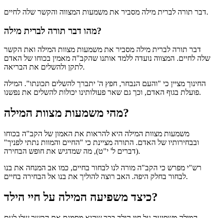
דבר תורה לברית מילה מסביר את משמעות המצווה והקשר שלה לחיים.
מהו דבר תורה לברית מילה?
דבר תורה לברית מילה מסביר את משמעות מצוות המילה ואת הקשר
שלה לחיים. המצווה נועדה ללמד אותנו שהקב"ה מאמין בכוחו של האדם
לתקן ולהשלים את הבריאה.
החינוך מציין כי "והעם הנבחר, חפץ ה' יתברך להשלים תכונתו". המילה
פועלת בגוף האדם, וכך גם שאר פעולותינו יכולות להשלים את נפשנו.
מהי משמעות מצוות המילה?
משמעות מצוות המילה היא להראות את האמון של הקב"ה בכוחו
ובבחירותיו של האדם. התורה מציינת כי "החיים והמוות נתתי לפניך"
(דברים ל' י"ט), מה שמדגיש את חופש הבחירה.
רש"י מפרש כי הקב"ה מורה לנו לבחור בחיים, כמו אב המנחה את בנו
לבחור בחלק היפה. האב רוצה להוליך את בנו אל הבחירה בחיים.
כיצד משפיעה המילה על חיי הילד?
המילה משפיעה על חיי הילד בכך שהיא מסמנת את הקשר שלו לעם