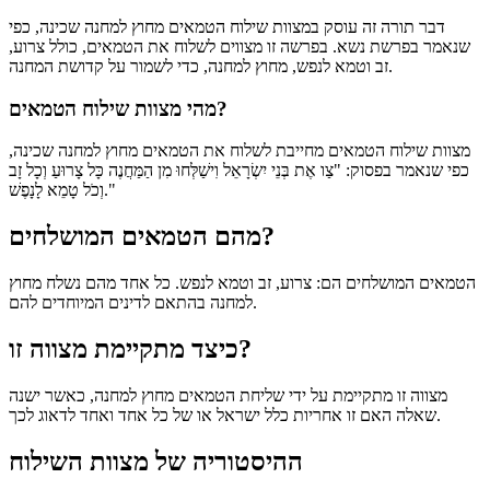
דבר תורה זה עוסק במצוות שילוח הטמאים מחוץ למחנה שכינה, כפי
שנאמר בפרשת נשא. בפרשה זו מצווים לשלוח את הטמאים, כולל צרוע,
זב וטמא לנפש, מחוץ למחנה, כדי לשמור על קדושת המחנה.
מהי מצוות שילוח הטמאים?
מצוות שילוח הטמאים מחייבת לשלוח את הטמאים מחוץ למחנה שכינה,
כפי שנאמר בפסוק: "צַו אֶת בְּנֵי יִשְׂרָאֵל וִישַׁלְּחוּ מִן הַמַּחֲנֶה כָּל צָרוּעַ וְכָל זָב
וְכֹל טָמֵא לָנָפֶשׁ."
מהם הטמאים המושלחים?
הטמאים המושלחים הם: צרוע, זב וטמא לנפש. כל אחד מהם נשלח מחוץ
למחנה בהתאם לדינים המיוחדים להם.
כיצד מתקיימת מצווה זו?
מצווה זו מתקיימת על ידי שליחת הטמאים מחוץ למחנה, כאשר ישנה
שאלה האם זו אחריות כלל ישראל או של כל אחד ואחד לדאוג לכך.
ההיסטוריה של מצוות השילוח