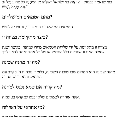
כפי שנאמר בפסוק: "צַו אֶת בְּנֵי יִשְׂרָאֵל וִישַׁלְּחוּ מִן הַמַּחֲנֶה כָּל צָרוּעַ וְכָל זָב
וְכֹל טָמֵא לָנָפֶשׁ."
מהם הטמאים המושלחים?
הטמאים המושלחים הם: צרוע, זב וטמא לנפש.
כיצד מתקיימת מצווה זו?
מצווה זו מתקיימת על ידי שליחת הטמאים מחוץ למחנה, כאשר ישנה
שאלה האם זו אחריות כלל ישראל או של כל אחד ואחד לדאוג לכך.
מה זה מחנה שכינה?
מחנה שכינה הוא המקום שבו שוכנת השכינה, כלומר, נוכחות ה' בקרב עם
ישראל, והוא דורש טהרה.
מה קורה אם טמא נכנס למחנה?
ישנה אזהרה לטמאים שלא יכנסו למקדש בטומאה.
מי אחראי על השילוח?