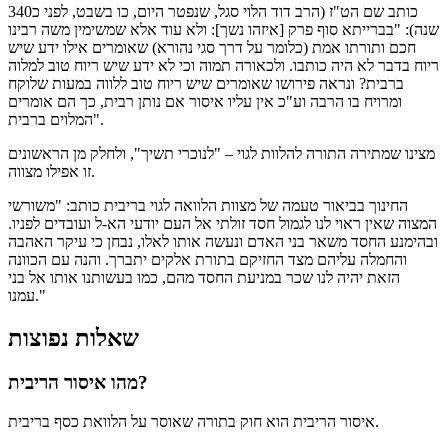
כותב שם הט"ז (הרב דוד הלוי סגל, שנפטר היום, כו בשבט, לפני כ340
שנה): "בברייתא סוף פרק [איזהו נשך]: ולא עוד אלא שמשימין משה רבינו
חכם ותורתו אמת (כלומר על דרך סגי נהורא) שאומרים אילו ידע שיש
ריוח בדבר לא היה כותבו. ולכאורה תמוה וכי לא ידע שיש ריוח טוב למלוה
ברבית? ונראה פירושו שאומרים שיש ריוח טוב ללווה במעות שלוקח
ומרויח בו הרבה וע"כ אין עליו איסור אם נותן רבית, כך הם אומרים
המלוים ברבית".
מצינו שמתירה התורה להלוות לגוי – "לנוכרי תשיך", ולחלק מן הראשונים
זו אפילו מצווה.
החינוך בביאור טעמה של מצוות הלוואה לגוי בריבית כותב: "משורשי
המצוה שאין ראוי לנו לגמול חסד זולתי אל העם יודעי הא-ל ועובדים לפניו.
ובהימנע החסד משאר בני האדם ונעשה אותו לאלו, נבחן כי עיקר האהבה
והחמלה עליהם מצד החזיקם בתורת אלקים יתברך. והנה עם הכוונה
הזאת יהיה לנו שכר במניעת החסד מהם, כמו בעשותנו אותו אל בני
עמנו."
שאלות נפוצות
מהו איסור הריבית?
איסור הריבית הוא חוק בתורה שאוסר על הלוואת כסף בריבית.