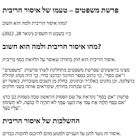
פרשת משפטים – טעמו של איסור הריבית
מהו איסור הריבית ולמה הוא חשוב?
כ״ו בשבט ה׳תשפ״ב (ינואר 28, 2022)
מהו איסור הריבית ולמה הוא חשוב?
איסור הריבית הוא חוק בתורה שאוסר על הלוואת כסף בריבית.
מצינו בראשונים שפרשת משפטים מתחלקת לשתי פרשות: "משפטים"
ו"אם כסף", כך כתוב בספר החינוך וברבנו בחיי. כך היה מנהג קהילת
ברצלונה, וכן נוהגים באלג'יר ובתוניס, בחלק מן השנים מעוברות, כאשר יש
כ"ט שבתות בחורף, שקוראים אותה בשני חלקים.
פרשת "אם כסף" נקראת על שם הפסוק הראשון שבה (שמות כב כד):
"אִם כֶּסֶף תַּלְוֶה אֶת עַמִּי אֶת הֶעָנִי עִמָּךְ לֹא תִהְיֶה לוֹ כְּנֹשֶׁה, לֹא תְשִׂימוּן
עָלָיו נֶשֶׁךְ".
ההשלכות של איסור הריבית
איסור זה נועד להגן על העניים ולמנוע מהם להיכנס לחובות כבדים.