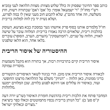
כותב ספר החינוך שפסוק זה כולל שלוש מצוות: מצוות הלוואה לעני (מביא
רש"י מחז"ל: "ר' ישמעאל אומר: כל 'אם' ו'אם' שבתורה רשות, חוץ
משלשה, וזה אחד מהם"), שלא לתבוע חוב מעני שאין לו במה לפרוע,
ושלא נשית יד בין לווה למלווה בריבית.
חז"ל מלמדים אותנו בסוף פרק איזשהו נשך במסכת בבא מציעא, העוסק
בהלכות ריבית, שלאווים הרבה נאמרו בריבית: המלווה עובר על שישה
לאווין, הלווה על שניים, ו"המתעסקין" (העדים, הערב, הסופר) עוברים
בלאו אחד, הוא הלאו שלפנינו.
ההיסטוריה של איסור הריבית
איסור הריבית קיים בתרבויות רבות, אך בתורה הוא מקבל משמעות
מוסרית עמוקה.
לכאורה איסור הריבית אינו מובן. הרי בניגוד לשאר האיסורים הקשורים
בדיני ממונות, כאן הלווה – "הניזק" משלם על ההלוואה מרצונו החופשי.
ועוד, באיסור זה עלולים אנו דווקא לפגוע בלווים, שכן המלווים יימנעו
מלהלוות.
המחבר פותח את הלכות ריבית בהדגשת חומרת האיסור (שו"ע יורה דעה
ק"ס סע' ב): "כל הנותן בריבית נכסיו מתמוטטים וכאלו כפר ביציאת
מצרים ובאלוקי ישראל."