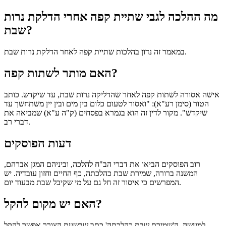
מה ההלכה לגבי שתיית קפה אחרי הדלקת נרות
שבת?
במאמר זה נדון בהלכות שתיית קפה לאחר הדלקת נרות שבת.
האם מותר לשתות קפה?
אישה אסורה לשתות קפה לאחר שהדליקה נרות שבת, עד שיקדש. כותב
הטור (סימן רע"א): "ואסור לטעום כלום בין מים ובין יין משתחשך עד
שיקדש". מקור לדין זה הוא בגמרא בפסחים (ק"ה ע"א) שמביאה את
דברי רב.
דעות הפוסקים
רוב הפוסקים הביאו את דברי הב"ח להלכה, וביניהם המגן אברהם,
המשנה ברורה, שמירת שבת כהלכתה, כף החיים וחזון עובדיה. יש
המפרשים כי איסור זה חל גם על מי שקיבל שבת מבעוד יום.
האם יש מקום להקל?
למעשה, ה'שמירת שבת כהלכתה' כתב שבשעת הצורך אפשר להקל